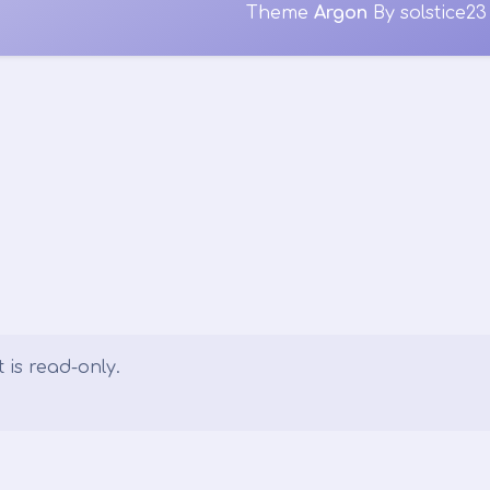
Theme
Argon
By solstice23
 is read-only.