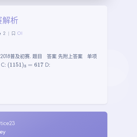
赛解析
2
|
OI
018普及初赛. 题目 答案 先附上答案 单项
(
1151
)
8
=
617
C:
D:
tice23
ey