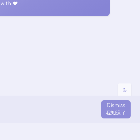
with
♥
夜间模式
Sans Serif
Serif
浅阴影
深阴影
关闭
日落
暗化
灰度
Dismiss
我知道了