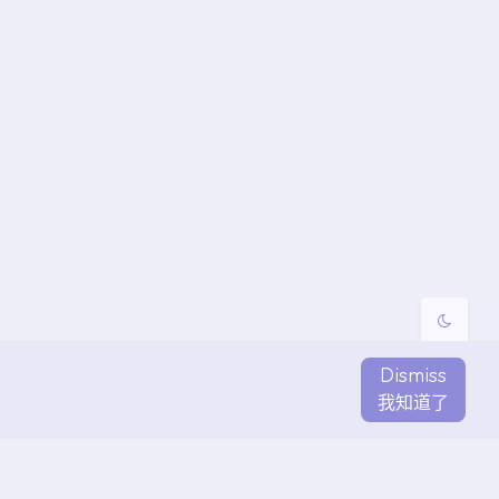
夜间模式
Sans Serif
Serif
浅阴影
深阴影
关闭
日落
暗化
灰度
Dismiss
我知道了