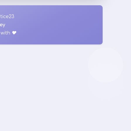
tice23
ey
with
♥