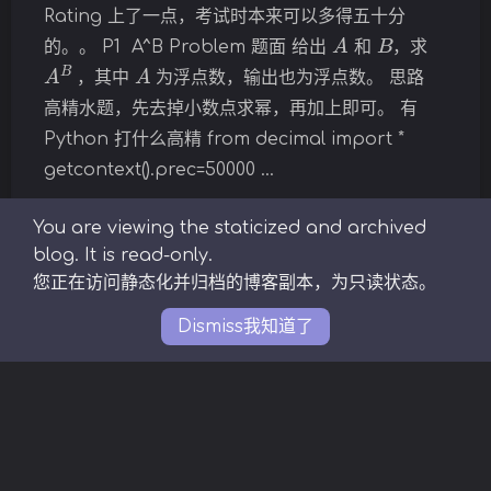
Rating 上了一点，考试时本来可以多得五十分
A
B
夜间模式
的。。 P1 A^B Problem 题面 给出
和
，求
A
B
A
，其中
为浮点数，输出也为浮点数。 思路
Sans Serif
Serif
高精水题，先去掉小数点求幂，再加上即可。 有
Python 打什么高精 from decimal import *
浅阴影
深阴影
getcontext().prec=50000 …
关闭
日落
暗化
灰度
You are viewing the staticized and archived
哈夫曼树
模拟赛
离散化
线段树
blog. It is read-only.
解题报告
贪心
高精度
您正在访问静态化并归档的博客副本，为只读状态。
Dismiss
我知道了
Copyright © 2019-2023 solstice23
🎨
Background
by
Cubey
Theme
Argon
By solstice23
with
♥