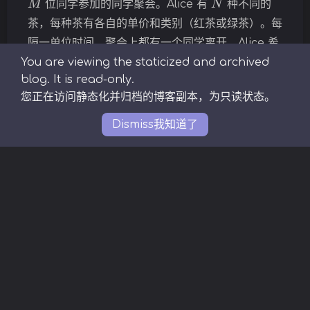
位同学参加的同学聚会。Alice 有
种不同的
浅阴影
深阴影
茶，每种茶有各自的单价和类别（红茶或绿茶）。每
隔一单位时间，聚会上都有一个同学离开。Alice 希
关闭
日落
暗化
灰度
You are viewing the staticized and archived
望安排一种泡茶的方案，每单位时间都给所有剩下的
blog. It is read-only.
同学们泡同一种之前没有泡过的茶，花费就是此茶的
您正在访问静态化并归档的博客副本，为只读状态。
单价乘以剩余的同学数。同时，…
Dismiss
我知道了
DP
区间DP
启发式合并
数论
树形DP
矩阵
线性基
贪心
长链剖分
随机化
高精度
Copyright © 2019-2023 solstice23
🎨
Background
by
Cubey
Theme
Argon
By solstice23
with
♥