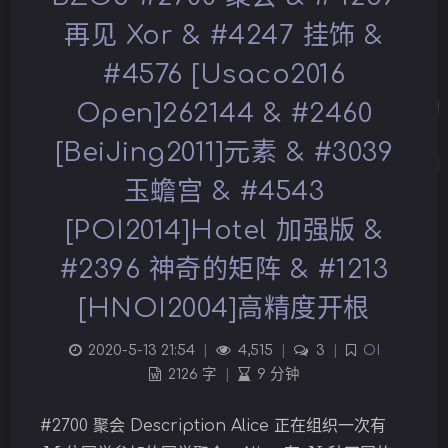
再见 Xor & #4247 挂饰 &
#4576 [Usaco2016
Open]262144 & #2460
[BeiJing2011]元素 & #3039
玉蟾宫 & #4543
[POI2014]Hotel 加强版 &
#2396 神奇的矩阵 & #1213
[HNOI2004]高精度开根
2020-5-13 21:54
|
4,515
|
3
|
OI
夜间模式
2126 字
|
9 分钟
Sans Serif
Serif
#2700 聚会 Description Alice 正在组织一次有
M
N