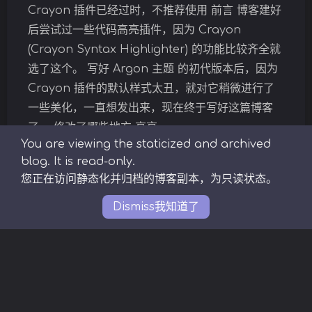
Crayon 插件已经过时，不推荐使用 前言 博客建好
夜间模式
后尝试过一些代码高亮插件，因为 Crayon
(Crayon Syntax Highlighter) 的功能比较齐全就
Sans Serif
Serif
选了这个。 写好 Argon 主题 的初代版本后，因为
Crayon 插件的默认样式太丑，就对它稍微进行了
浅阴影
深阴影
一些美化，一直想发出来，现在终于写好这篇博客
了。 修改了哪些地方 高亮 …
关闭
日落
暗化
灰度
You are viewing the staticized and archived
blog. It is read-only.
CSS
Wordpress
前端
杂谈
您正在访问静态化并归档的博客副本，为只读状态。
Dismiss
我知道了
Copyright © 2019-2023 solstice23
🎨
Background
by
Cubey
Theme
Argon
By solstice23
with
♥