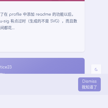
夜间模式
b 开放了在 profile 中添加 readme 的功能以后，
sig 有点过时（生成的不是 SVG），而且数
Sans Serif
Serif
间都花…
浅阴影
深阴影
关闭
日落
暗化
灰度
tice23
ey
with
♥
Dismiss
我知道了