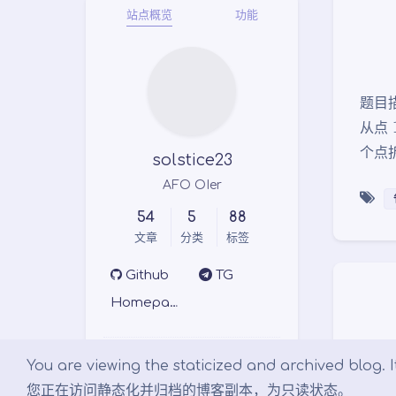
站点概览
功能
题目
从点
个点
solstice23
AFO OIer
54
5
88
文章
分类
标签
Github
TG
Homepage
Links
You are viewing the staticized and archived blog. It
您正在访问静态化并归档的博客副本，为只读状态。
Argon 主题