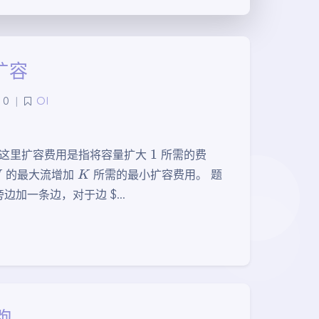
络扩容
0
|
OI
1
这里扩容费用是指将容量扩大
所需的费
N
K
的最大流增加
所需的最小扩容费用。 题
边加一条边，对于边 $…
晨跑