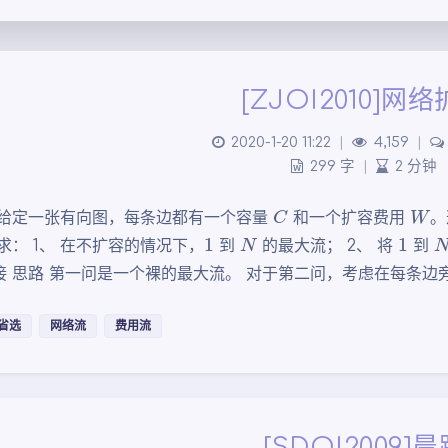
[ZJOI2010]网
2020-1-20 11:22
|
4,159
|
299 字
|
2 分钟
C
W
 给定一张有向图，每条边都有一个容量
和一个扩容费用
。
1
N
1
求： 1、 在不扩容的情况下，
到
的最大流； 2、 将
到
接 思路 第一问是一个裸的最大流。 对于第二问，考虑在每条边旁
省选
网络流
费用流
[SDOI2009]