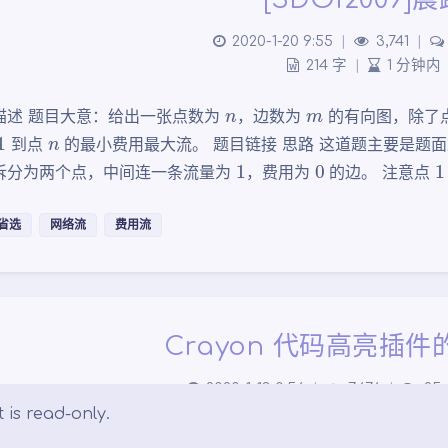
2020-1-20 9:55
|
3,741
|
214 字
|
1 分钟内
n
m
描述 题目大意：给出一张点数为
，边数为
的有向图，除了
1
n
到点
的最小费用最大流。 题目链接 思路 这道题主要是题
1
0
1
拆分为两个点，中间连一条流量为
，费用为
的边。 注意点
省选
网络流
费用流
Crayon 代码高亮插
2020-1-13 0:56
|
7,676
|
25
947 字
|
4 分钟
 is read-only.