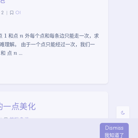
2
|
OI
1
n
点
和点
外每个点和每条边只能走一次，求
夜间模式
面难理解。 由于一个点只能经过一次，我们一
n
和 点
…
Sans Serif
Serif
浅阴影
深阴影
关闭
日落
暗化
灰度
件的一点美化
|
前端
,
杂谈
Dismiss
我知道了