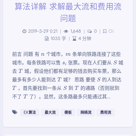
算法详解 求解最大流和费用流
问题
2019-3-29 0:21
|
1,648
|
0
|
OI
1035 字
|
4 分钟
n
m
前言 问题 有
个城市，
条单向铁路连接了这些
s
i
S
城市。每条铁路可以售
张票。现在人们要从
城
T
去
城，假设他们都有足够的钱去购买车票，那么
T
S
最多有多少人能到达
城？ 思路 要使
的人到达
T
S
T
，首先要找到一条从
到
的通路（否则就到
T
不了
了）。显然，这条路最多只能通过其…
EK算法
最大流
模板
网络流
费用流