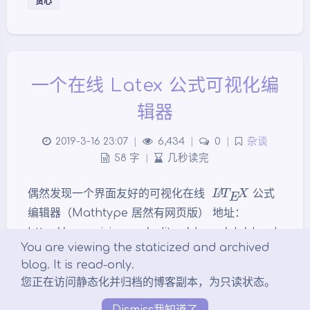
贪心
一个在线 Latex 公式可视化编
辑器
夜间模式
2019-3-16 23:07
|
6,434
|
0
|
杂谈
58 字
|
几秒读完
Sans Serif
Serif
L
A
T
E
X
偶然发现一个界面友好的可视化在线
公式
浅阴影
深阴影
编辑器（Mathtype 居然有网页版） 地址：
http://www.wiris.com/editor/demo/zh/devel
关闭
日落
暗化
灰度
You are viewing the staticized and archived
opers#mathml-latex 博客侧栏也加入了跳转链接
blog. It is read-only.
您正在访问静态化并归档的博客副本，为只读状态。
工具