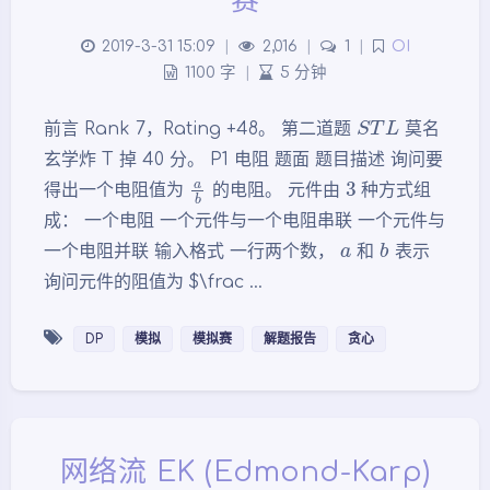
赛
2019-3-31 15:09
|
2,016
|
1
|
OI
1100 字
|
5 分钟
S
T
L
前言 Rank 7，Rating +48。 第二道题
莫名
玄学炸 T 掉 40 分。 P1 电阻 题面 题目描述 询问要
a
b
3
得出一个电阻值为
的电阻。 元件由
种方式组
成： 一个电阻 一个元件与一个电阻串联 一个元件与
a
b
一个电阻并联 输入格式 一行两个数，
和
表示
询问元件的阻值为 $\frac …
DP
模拟
模拟赛
解题报告
贪心
网络流 EK (Edmond-Karp)