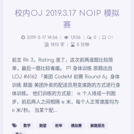
校内OJ 2019.3.17 NOIP 模拟
赛
2019-3-17 14:36
|
1,936
|
0
|
OI
1813 字
|
8 分钟
前言 Rk 3，Rating 涨了，这次前两道题比较简
单，最后一题比较毒瘤。 P1 身体训练 原题出自
LOJ #6162 「美团 CodeM 初赛 Round A」身体
训练 题面 美团外卖的配送员用变速跑的方式进行身
n
体训练。 他们训练的方式是：
个人排成一列跑
u
步，前后两人之间相隔
米，每个人正常速度均为
v
米/秒。 当某个配…
数学
期望
枚举
模拟赛
解题报告