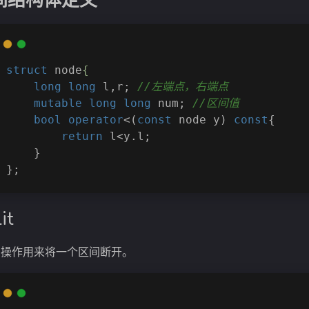
间结构体定义
struct
node
{
long
long
 l,r; 
//左端点，右端点
mutable
long
long
 num; 
//区间值
bool
operator
<(
const
 node y) 
const
{
return
 l<y.l;
	}
};
it
it 操作用来将一个区间断开。