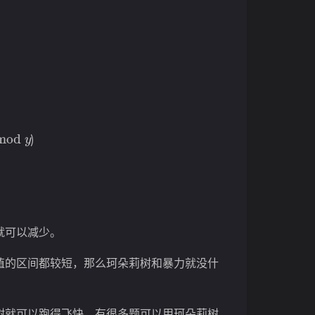
mod
y
)
就可以减少。
值的区间都较短，那么珂朵莉树和暴力就没什
树就可以跑得飞快。有很多题可以用珂朵莉树