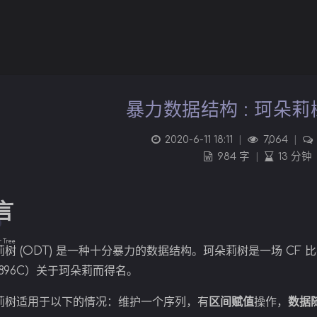
暴力数据结构 : 珂朵莉树
2020-6-11 18:11
|
7,064
|
984 字
|
13 分钟
言
r Tree
莉树
(ODT) 是一种十分暴力的数据结构。珂朵莉树是一场 CF
F896C）关于珂朵莉而得名。
莉树适用于以下的情况：维护一个序列，有
区间赋值
操作，
数据