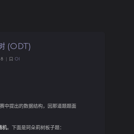
 (ODT)
8
|
OI
 比赛中提出的数据结构，因那道题题面
随机
。下面是珂朵莉树板子题：