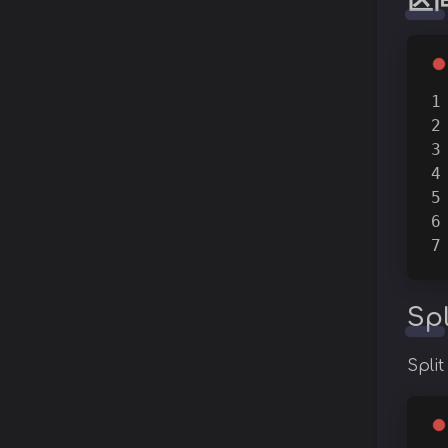
区
Spl
Spl