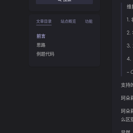
维
1.
文章目录
站点概览
功能
2.
前言
思路
3.
例题代码
4.
– 
支持
珂朵
珂朵
么区
显然