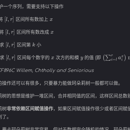
护一个序列，需要支持以下操作
[
l
,
r
]
x
 将
区间所有数加上
[
l
,
r
]
x
 将
区间所有数改成
[
l
,
r
]
k
 求
区间第
小
[
l
,
r
]
x
y
(
∑
i
=
l
r
a
i
x
)
 求
区间每个数字的
次方的和模
的值 (即
CF896C Willem, Chtholly and Seniorious
的操作还可以有很多，只要暴力能做珂朵莉树一般都可以做。
莉树的思想是维护一堆区间，合并相同值的区间，这样区间总数
莉树
非常依赖区间赋值操作
，如果区间赋值操作很少或者区间赋
别了。
，要卡珂朵莉树非常容易。但对于数据完全随机的情况，珂朵莉