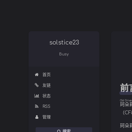
solstice23
Busy
首页
友链
前
状态
Old Drive
珂朵
RSS
（C
管理
珂朵
搜索