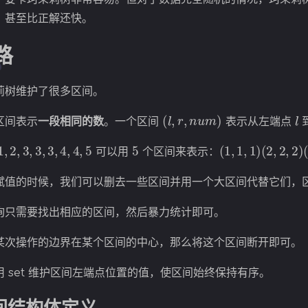
，甚至比正解还快。
路
莉树维护了很多区间。
(
l
,
r
,
n
u
m
)
l
区间表示
一段相同的数
。一个区间
表示从左端点
1
,
2
,
3
,
3
,
3
,
4
,
4
,
5
5
(
1
,
1
,
1
)
(
2
,
2
,
2
)
(
3
,
5
,
可以用
个区间来表示：
赋值的时候，我们可以删去一些区间并用一个大区间代替它们，
询只需要找出相应的区间，然后暴力统计即可。
某次操作的边界在某个区间的中心，那么将这个区间断开即可。
用 set 维护区间左端点位置的值，使区间始终保持有序。