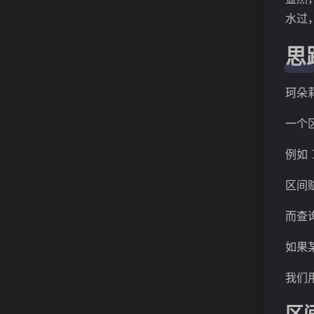
水过
思
珂朵
一个
例如
区间
而查
如果
我们